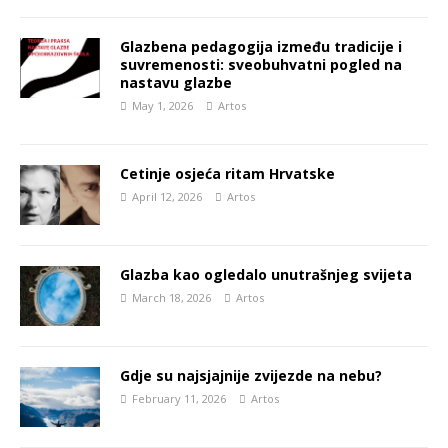
Glazbena pedagogija između tradicije i
suvremenosti: sveobuhvatni pogled na
nastavu glazbe
May 1, 2026
Artos
Cetinje osjeća ritam Hrvatske
April 12, 2026
Artos
Glazba kao ogledalo unutrašnjeg svijeta
March 18, 2026
Artos
Gdje su najsjajnije zvijezde na nebu?
February 11, 2026
Artos