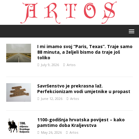
I mi imamo svoj “Paris, Texas”. Traje samo
88 minuta, a željeli bismo da traje još
toliko
July 9, 2026
Artos
Savršenstvo je prekrasna laž.
Perfekcionizam vodi umjetnike u propast
June 12, 2026
Artos
1100-godišnja hrvatska povijest – kako
pamtimo doba Kraljevstva
May 26, 2026
Artos