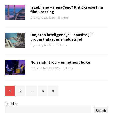
Izgubljeno – nenađeno? Kritički osvrt na
film Crossing
January 25, 2026
Artos
Umjetna inteligencija – spasitelj ili
propast glazbene industrije?
January 6, 2026
Artos
Noiserski Brod – umjetnost buke
December 28, 2025
Artos
1
2
…
6
»
Tražilica
Search